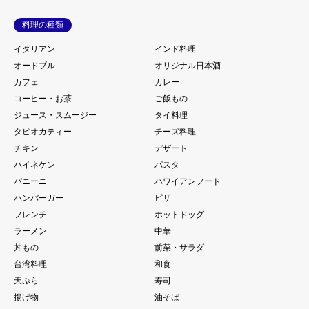
料理の種類
イタリアン
インド料理
オードブル
オリジナル日本酒
カフェ
カレー
コーヒー・お茶
ご飯もの
ジュース・スムージー
タイ料理
タピオカティー
チーズ料理
チキン
デザート
ハイネケン
パスタ
パニーニ
ハワイアンフード
ハンバーガー
ピザ
フレンチ
ホットドッグ
ラーメン
中華
丼もの
前菜・サラダ
台湾料理
和食
天ぷら
寿司
揚げ物
油そば