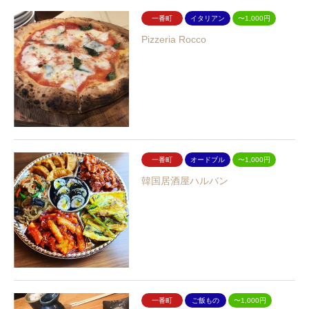
一番町
イタリアン
〜1,000円
Pizzeria Rocco
一番町
オードブル
〜1,000円
韓国居酒屋ハルバン
一番町
ご飯もの
〜1,000円