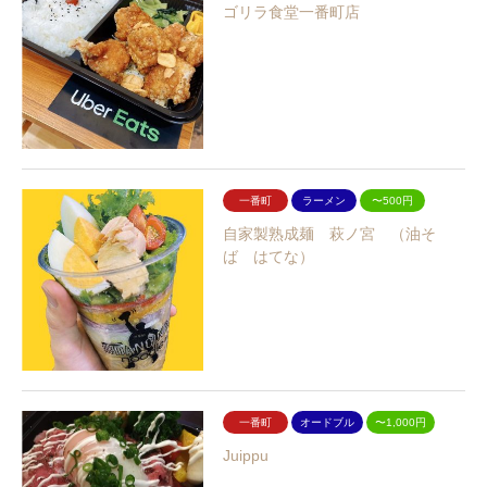
ゴリラ食堂一番町店
一番町
ラーメン
〜500円
自家製熟成麺 萩ノ宮 （油そ
ば はてな）
一番町
オードブル
〜1,000円
Juippu