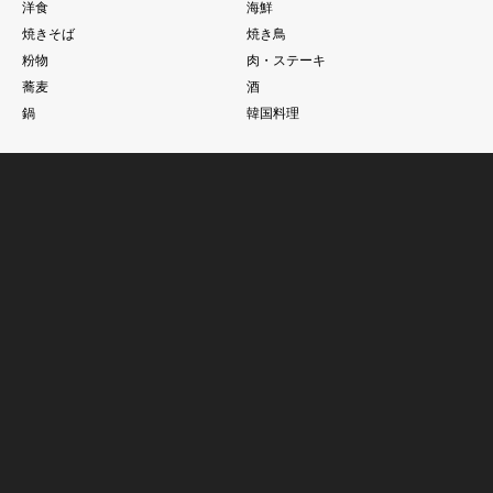
洋食
海鮮
焼きそば
焼き鳥
粉物
肉・ステーキ
蕎麦
酒
鍋
韓国料理