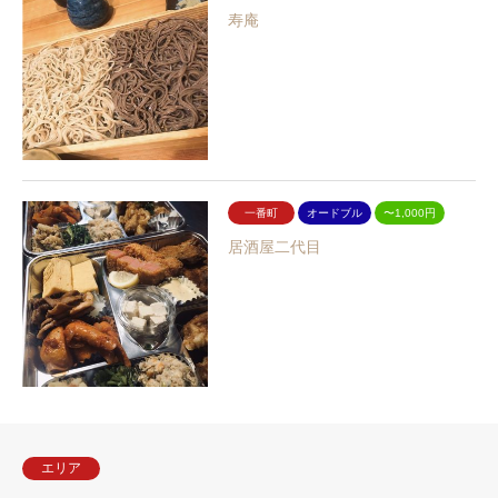
寿庵
一番町
オードブル
〜1,000円
居酒屋二代目
エリア