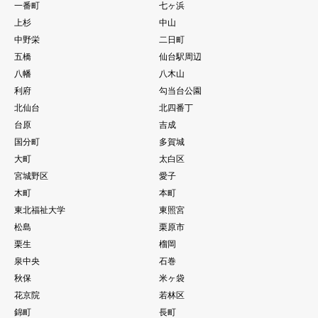
一番町
七ヶ浜
上杉
中山
中野栄
二日町
五橋
仙台駅周辺
八幡
八木山
利府
勾当台公園
北仙台
北四番丁
台原
吉成
国分町
多賀城
大町
太白区
宮城野区
愛子
木町
本町
東北福祉大学
東照宮
松島
栗原市
栗生
榴岡
泉中央
石巻
秋保
米ヶ袋
花京院
若林区
錦町
長町