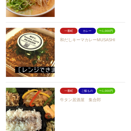
一番町
カレー
〜1,000円
和だしキーマカレーMUSASHI
一番町
ご飯もの
〜1,000円
牛タン居酒屋 集合郎