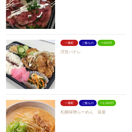
一番町
ご飯もの
〜500円
浮世バナレ
一番町
ご飯もの
〜1,000円
札幌味噌らーめん 葵葉