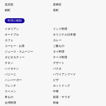
花京院
若林区
錦町
長町
料理の種類
イタリアン
インド料理
オードブル
オリジナル日本酒
カフェ
カレー
コーヒー・お茶
ご飯もの
ジュース・スムージー
タイ料理
タピオカティー
チーズ料理
チキン
デザート
ハイネケン
パスタ
パニーニ
ハワイアンフード
ハンバーガー
ピザ
フレンチ
ホットドッグ
ラーメン
中華
丼もの
前菜・サラダ
台湾料理
和食