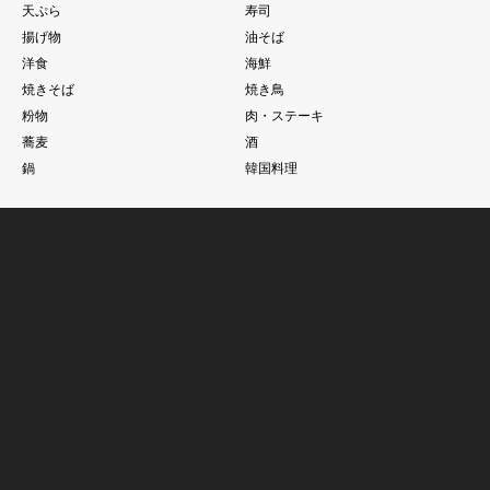
天ぷら
寿司
揚げ物
油そば
洋食
海鮮
焼きそば
焼き鳥
粉物
肉・ステーキ
蕎麦
酒
鍋
韓国料理