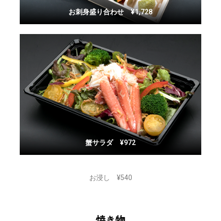
お刺身盛り合わせ ¥1,728
蟹サラダ ¥972
お浸し ¥540
焼き物