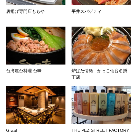
唐揚げ専門店ももや
平井スパゲティ
台湾屋台料理 台味
炉ばた情緒 かっこ仙台名掛
丁店
Graal
THE PEZ STREET FACTORY.