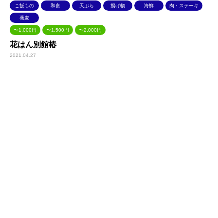
ご飯もの
和食
天ぷら
揚げ物
海鮮
肉・ステーキ
蕎麦
〜1,000円
〜1,500円
〜2,000円
花はん別館椿
2021.04.27