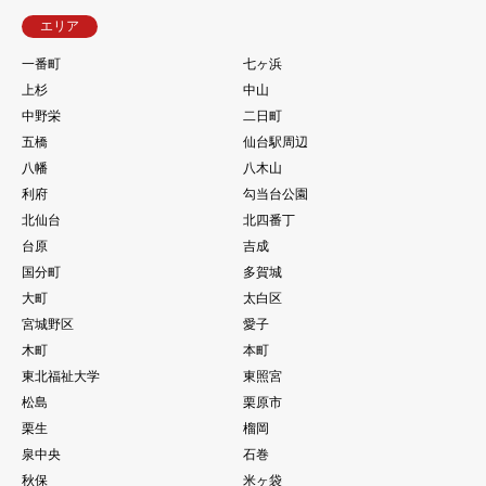
エリア
一番町
七ヶ浜
上杉
中山
中野栄
二日町
五橋
仙台駅周辺
八幡
八木山
利府
勾当台公園
北仙台
北四番丁
台原
吉成
国分町
多賀城
大町
太白区
宮城野区
愛子
木町
本町
東北福祉大学
東照宮
松島
栗原市
栗生
榴岡
泉中央
石巻
秋保
米ヶ袋