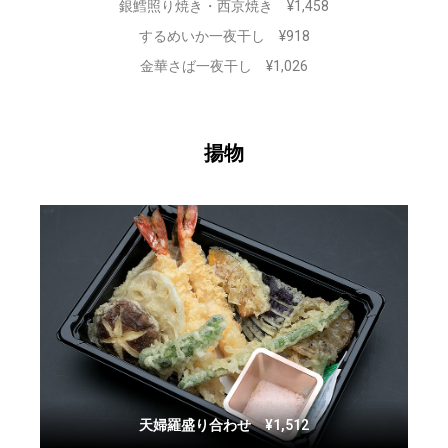
銀鱈照り焼き・西京焼き ¥1,458
するめいか一夜干し ¥918
金華さば一夜干し ¥1,026
揚物
天婦羅盛り合わせ ¥1,512