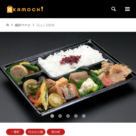
検索
紹介ページ
花はん別館椿
2
3
4
5
一番町
勾当台公園
国分町