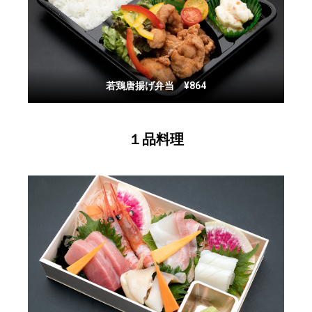
若鶏唐揚げ弁当 ¥864
１品料理