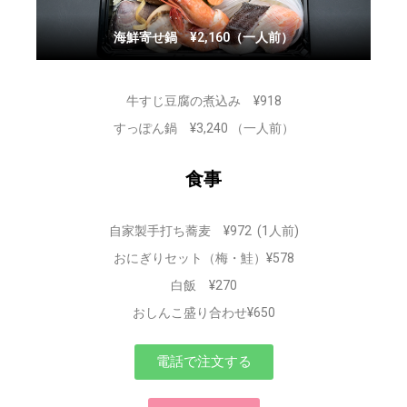
海鮮寄せ鍋 ¥2,160（一人前）
牛すじ豆腐の煮込み ¥918
すっぽん鍋 ¥3,240 （一人前）
食事
自家製手打ち蕎麦 ¥972 (1人前)
おにぎりセット（梅・鮭）¥578
白飯 ¥270
おしんこ盛り合わせ¥650
電話で注文する