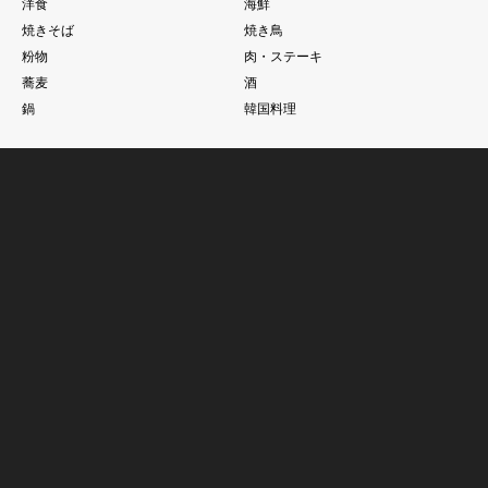
洋食
海鮮
焼きそば
焼き鳥
粉物
肉・ステーキ
蕎麦
酒
鍋
韓国料理