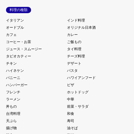
料理の種類
イタリアン
インド料理
オードブル
オリジナル日本酒
カフェ
カレー
コーヒー・お茶
ご飯もの
ジュース・スムージー
タイ料理
タピオカティー
チーズ料理
チキン
デザート
ハイネケン
パスタ
パニーニ
ハワイアンフード
ハンバーガー
ピザ
フレンチ
ホットドッグ
ラーメン
中華
丼もの
前菜・サラダ
台湾料理
和食
天ぷら
寿司
揚げ物
油そば