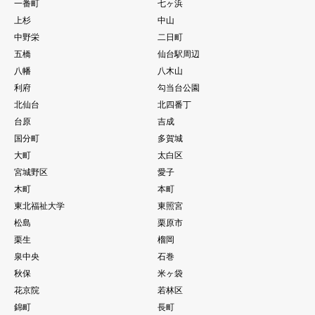
一番町
七ヶ浜
上杉
中山
中野栄
二日町
五橋
仙台駅周辺
八幡
八木山
利府
勾当台公園
北仙台
北四番丁
台原
吉成
国分町
多賀城
大町
太白区
宮城野区
愛子
木町
本町
東北福祉大学
東照宮
松島
栗原市
栗生
榴岡
泉中央
石巻
秋保
米ヶ袋
花京院
若林区
錦町
長町