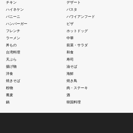
チキン
デザート
ハイネケン
パスタ
パニーニ
ハワイアンフード
ハンバーガー
ピザ
フレンチ
ホットドッグ
ラーメン
中華
丼もの
前菜・サラダ
台湾料理
和食
天ぷら
寿司
揚げ物
油そば
洋食
海鮮
焼きそば
焼き鳥
粉物
肉・ステーキ
蕎麦
酒
鍋
韓国料理