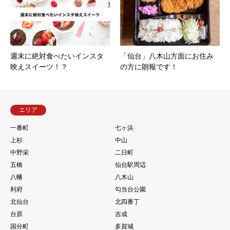
週末に絶対食べたいインスタ
「仙台」八木山方面にお住み
映えスイーツ！？
の方に朗報です！
エリア
一番町
七ヶ浜
上杉
中山
中野栄
二日町
五橋
仙台駅周辺
八幡
八木山
利府
勾当台公園
北仙台
北四番丁
台原
吉成
国分町
多賀城