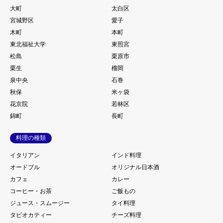
大町
太白区
宮城野区
愛子
木町
本町
東北福祉大学
東照宮
松島
栗原市
栗生
榴岡
泉中央
石巻
秋保
米ヶ袋
花京院
若林区
錦町
長町
料理の種類
イタリアン
インド料理
オードブル
オリジナル日本酒
カフェ
カレー
コーヒー・お茶
ご飯もの
ジュース・スムージー
タイ料理
タピオカティー
チーズ料理