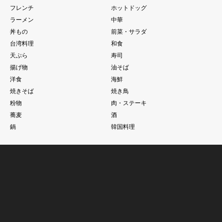
フレンチ
ホットドッグ
ラーメン
中華
丼もの
前菜・サラダ
台湾料理
和食
天ぷら
寿司
揚げ物
油そば
洋食
海鮮
焼きそば
焼き鳥
粉物
肉・ステーキ
蕎麦
酒
鍋
韓国料理