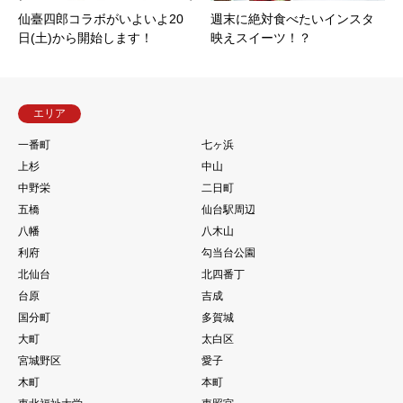
仙臺四郎コラボがいよいよ20
週末に絶対食べたいインスタ
日(土)から開始します！
映えスイーツ！？
エリア
一番町
七ヶ浜
上杉
中山
中野栄
二日町
五橋
仙台駅周辺
八幡
八木山
利府
勾当台公園
北仙台
北四番丁
台原
吉成
国分町
多賀城
大町
太白区
宮城野区
愛子
木町
本町