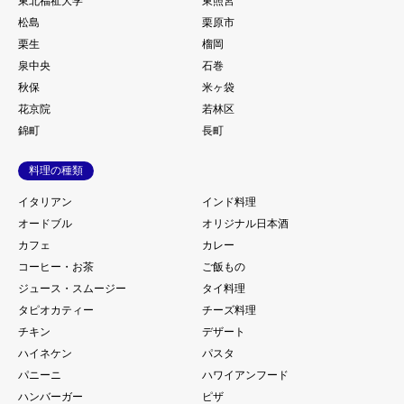
東北福祉大学
東照宮
松島
栗原市
栗生
榴岡
泉中央
石巻
秋保
米ヶ袋
花京院
若林区
錦町
長町
料理の種類
イタリアン
インド料理
オードブル
オリジナル日本酒
カフェ
カレー
コーヒー・お茶
ご飯もの
ジュース・スムージー
タイ料理
タピオカティー
チーズ料理
チキン
デザート
ハイネケン
パスタ
パニーニ
ハワイアンフード
ハンバーガー
ピザ