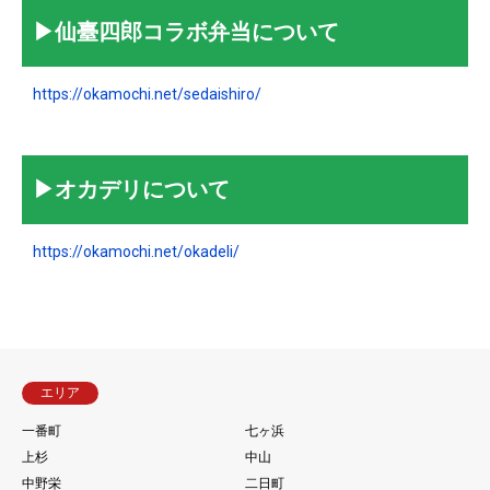
▶︎仙臺四郎コラボ弁当について
https://okamochi.net/sedaishiro/
▶︎オカデリについて
https://okamochi.net/okadeli/
エリア
一番町
七ヶ浜
上杉
中山
中野栄
二日町