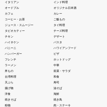
イタリアン
インド料理
オードブル
オリジナル日本酒
カフェ
カレー
コーヒー・お茶
ご飯もの
ジュース・スムージー
タイ料理
タピオカティー
チーズ料理
チキン
デザート
ハイネケン
パスタ
パニーニ
ハワイアンフード
ハンバーガー
ピザ
フレンチ
ホットドッグ
ラーメン
中華
丼もの
前菜・サラダ
台湾料理
和食
天ぷら
寿司
揚げ物
油そば
洋食
海鮮
焼きそば
焼き鳥
粉物
肉・ステーキ