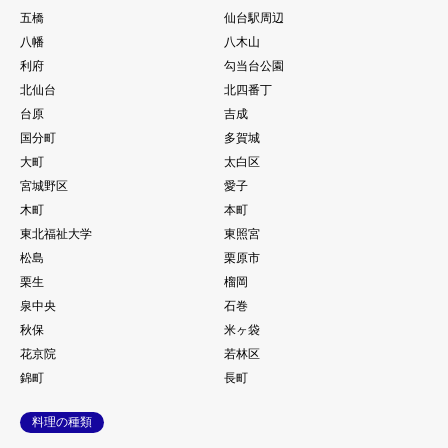
五橋
仙台駅周辺
八幡
八木山
利府
勾当台公園
北仙台
北四番丁
台原
吉成
国分町
多賀城
大町
太白区
宮城野区
愛子
木町
本町
東北福祉大学
東照宮
松島
栗原市
栗生
榴岡
泉中央
石巻
秋保
米ヶ袋
花京院
若林区
錦町
長町
料理の種類