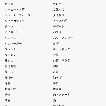
カフェ
カレー
コーヒー・お茶
ご飯もの
ジュース・スムージー
タイ料理
タピオカティー
チーズ料理
チキン
デザート
ハイネケン
パスタ
パニーニ
ハワイアンフード
ハンバーガー
ピザ
フレンチ
ホットドッグ
ラーメン
中華
丼もの
前菜・サラダ
台湾料理
和食
天ぷら
寿司
揚げ物
油そば
洋食
海鮮
焼きそば
焼き鳥
粉物
肉・ステーキ
蕎麦
酒
鍋
韓国料理