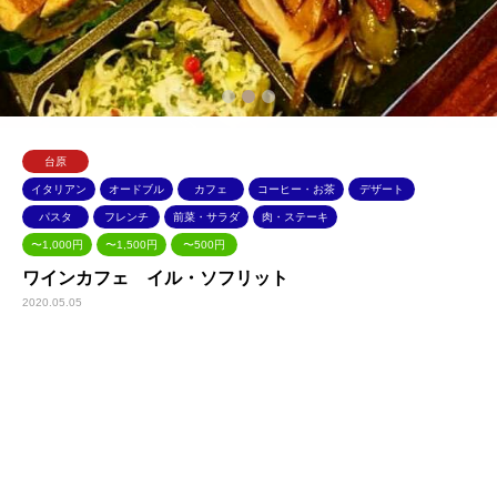
1
2
3
台原
イタリアン
オードブル
カフェ
コーヒー・お茶
デザート
パスタ
フレンチ
前菜・サラダ
肉・ステーキ
〜1,000円
〜1,500円
〜500円
ワインカフェ イル・ソフリット
2020.05.05