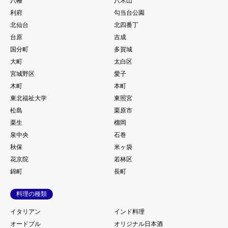
利府
勾当台公園
北仙台
北四番丁
台原
吉成
国分町
多賀城
大町
太白区
宮城野区
愛子
木町
本町
東北福祉大学
東照宮
松島
栗原市
栗生
榴岡
泉中央
石巻
秋保
米ヶ袋
花京院
若林区
錦町
長町
料理の種類
イタリアン
インド料理
オードブル
オリジナル日本酒