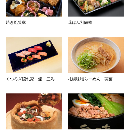
焼き処笑家
花はん別館椿
くつろぎ隠れ家 鮨 三彩
札幌味噌らーめん 葵葉