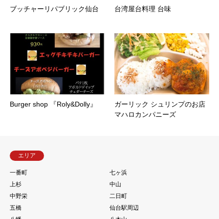
ブッチャーリパブリック仙台
台湾屋台料理 台味
Burger shop 『Roly&Dolly』
ガーリック シュリンプのお店
マハロカンパニーズ
エリア
一番町
七ヶ浜
上杉
中山
中野栄
二日町
五橋
仙台駅周辺
八幡
八木山