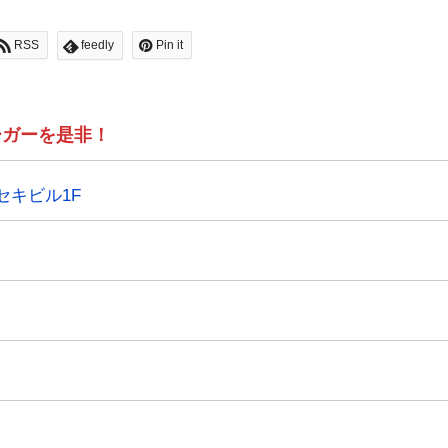
RSS
feedly
Pin it
ーガーを是非！
セキビル1F