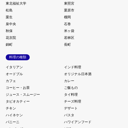
東北福祉大学
東照宮
松島
栗原市
栗生
榴岡
泉中央
石巻
秋保
米ヶ袋
花京院
若林区
錦町
長町
料理の種類
イタリアン
インド料理
オードブル
オリジナル日本酒
カフェ
カレー
コーヒー・お茶
ご飯もの
ジュース・スムージー
タイ料理
タピオカティー
チーズ料理
チキン
デザート
ハイネケン
パスタ
パニーニ
ハワイアンフード