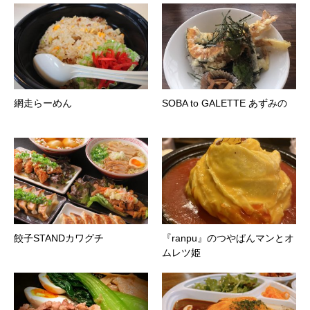
網走らーめん
SOBA to GALETTE あずみの
餃子STANDカワグチ
『ranpu』のつやぱんマンとオ
ムレツ姫