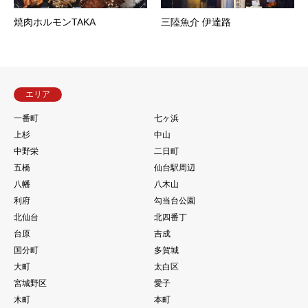
焼肉ホルモンTAKA
三陸魚介 伊達路
エリア
一番町
七ヶ浜
上杉
中山
中野栄
二日町
五橋
仙台駅周辺
八幡
八木山
利府
勾当台公園
北仙台
北四番丁
台原
吉成
国分町
多賀城
大町
太白区
宮城野区
愛子
木町
本町