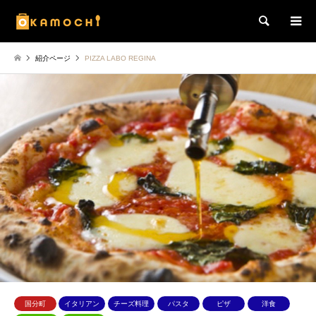
検索
紹介ページ
PIZZA LABO REGINA
国分町
イタリアン
チーズ料理
パスタ
ピザ
洋食