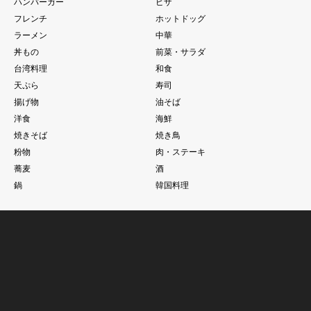
ハンバーガー
ピザ
フレンチ
ホットドッグ
ラーメン
中華
丼もの
前菜・サラダ
台湾料理
和食
天ぷら
寿司
揚げ物
油そば
洋食
海鮮
焼きそば
焼き鳥
粉物
肉・ステーキ
蕎麦
酒
鍋
韓国料理