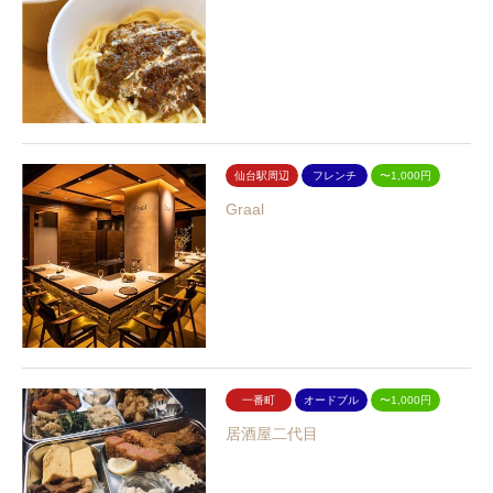
仙台駅周辺
フレンチ
〜1,000円
Graal
一番町
オードブル
〜1,000円
居酒屋二代目