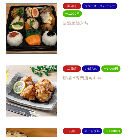
国分町
ジュース・スムージー
〜1,000円
居酒屋仙きち
二日町
ご飯もの
〜1,000円
唐揚げ専門店ももや
石巻
オードブル
〜1,000円