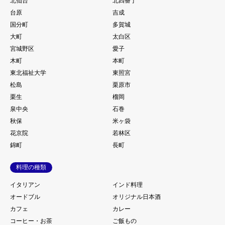
北仙台
北四番丁
台原
吉成
国分町
多賀城
大町
太白区
宮城野区
愛子
木町
本町
東北福祉大学
東照宮
松島
栗原市
栗生
榴岡
泉中央
石巻
秋保
米ヶ袋
花京院
若林区
錦町
長町
料理の種類
イタリアン
インド料理
オードブル
オリジナル日本酒
カフェ
カレー
コーヒー・お茶
ご飯もの