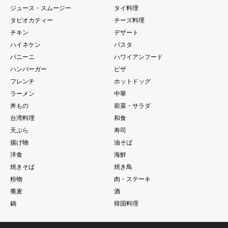
ジュース・スムージー
タイ料理
タピオカティー
チーズ料理
チキン
デザート
ハイネケン
パスタ
パニーニ
ハワイアンフード
ハンバーガー
ピザ
フレンチ
ホットドッグ
ラーメン
中華
丼もの
前菜・サラダ
台湾料理
和食
天ぷら
寿司
揚げ物
油そば
洋食
海鮮
焼きそば
焼き鳥
粉物
肉・ステーキ
蕎麦
酒
鍋
韓国料理