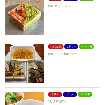
Bar カブトムシ
勾当台公園
ご飯もの
〜1,000円
restaurant bar 牧水
北仙台
パスタ
〜1,000円
YUU PASTA