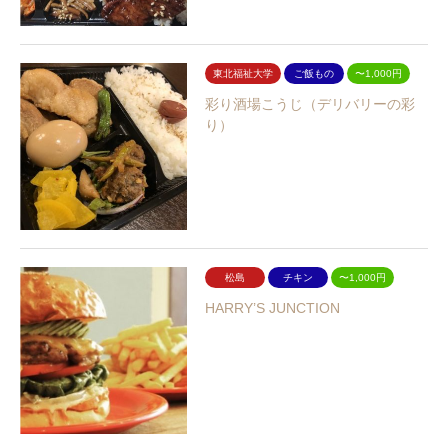
東北福祉大学
ご飯もの
〜1,000円
彩り酒場こうじ（デリバリーの彩
り）
松島
チキン
〜1,000円
HARRY’S JUNCTION