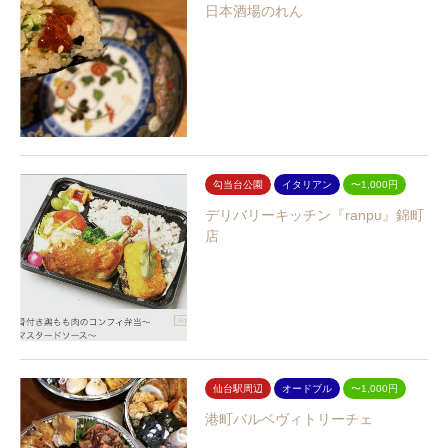
日本酒場のれん
勾当台公園
イタリアン
〜1,000円
デリバリーキッチン『ranpu』錦町
店
仙台駅周辺
オードブル
〜1,000円
港町バルベヴィトリーチェ