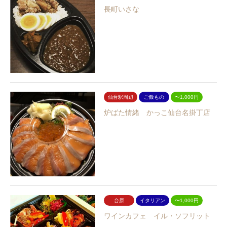
長町いさな
仙台駅周辺
ご飯もの
〜1,000円
炉ばた情緒 かっこ仙台名掛丁店
台原
イタリアン
〜1,000円
ワインカフェ イル・ソフリット