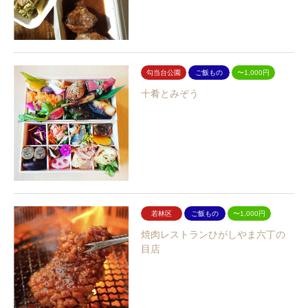
勾当台公園
ご飯もの
〜1,000円
十肴とみぞう
若林区
ご飯もの
〜1,000円
焼肉レストランひがしやま六丁の
目店