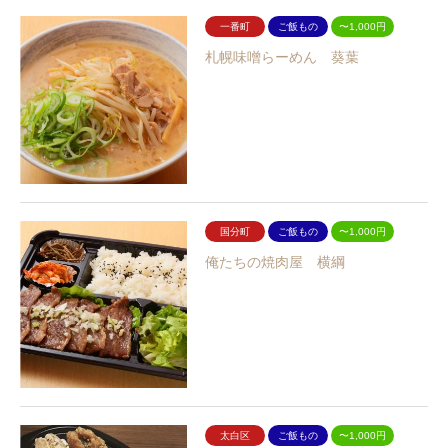
一番町
ご飯もの
〜1,000円
札幌味噌らーめん 葵葉
国分町
ご飯もの
〜1,000円
俺たちの焼肉屋 横綱
太白区
ご飯もの
〜1,000円