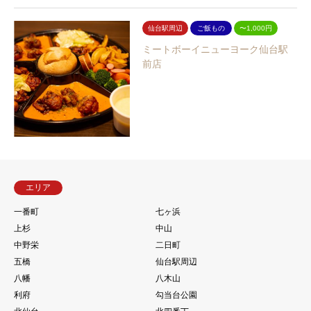
仙台駅周辺
ご飯もの
〜1,000円
ミートボーイニューヨーク仙台駅
前店
エリア
一番町
七ヶ浜
上杉
中山
中野栄
二日町
五橋
仙台駅周辺
八幡
八木山
利府
勾当台公園