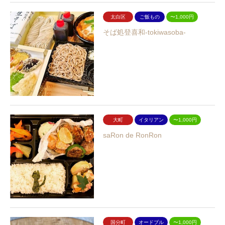
太白区
ご飯もの
〜1,000円
そば処登喜和-tokiwasoba-
大町
イタリアン
〜1,000円
saRon de RonRon
国分町
オードブル
〜1,000円