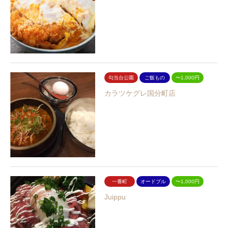
勾当台公園
ご飯もの
〜1,000円
カラツケグレ国分町店
一番町
オードブル
〜1,000円
Juippu