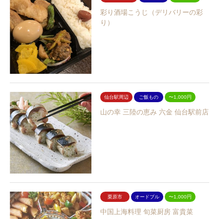
彩り酒場こうじ（デリバリーの彩
り）
仙台駅周辺
ご飯もの
〜1,000円
山の幸 三陸の恵み 六金 仙台駅前店
栗原市
オードブル
〜1,000円
中国上海料理 旬菜厨房 富貴菜