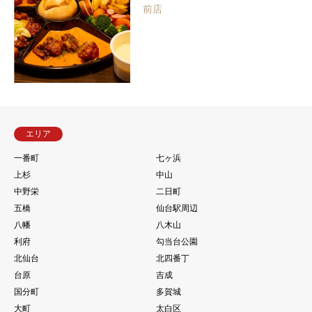
前店
エリア
一番町
七ヶ浜
上杉
中山
中野栄
二日町
五橋
仙台駅周辺
八幡
八木山
利府
勾当台公園
北仙台
北四番丁
台原
吉成
国分町
多賀城
大町
太白区