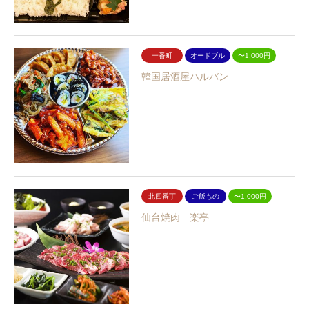
一番町
オードブル
〜1,000円
韓国居酒屋ハルバン
北四番丁
ご飯もの
〜1,000円
仙台焼肉 楽亭