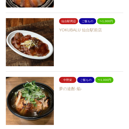
仙台駅周辺
ご飯もの
〜1,000円
YOKUBALU 仙台駅前店
中野栄
ご飯もの
〜1,000円
夢の途酎-焔-