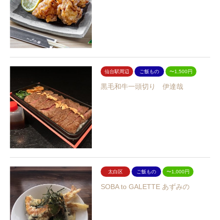
仙台駅周辺
ご飯もの
〜1,500円
黒毛和牛一頭切り 伊達哉
太白区
ご飯もの
〜1,000円
SOBA to GALETTE あずみの