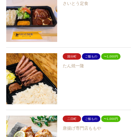
さいとう定食
国分町
ご飯もの
〜1,000円
たん焼一隆
二日町
ご飯もの
〜1,000円
唐揚げ専門店ももや