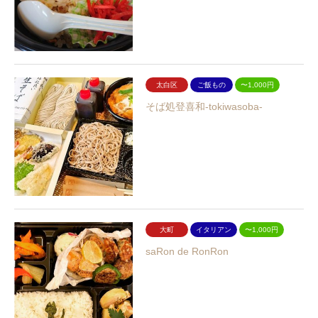
太白区
ご飯もの
〜1,000円
そば処登喜和-tokiwasoba-
大町
イタリアン
〜1,000円
saRon de RonRon