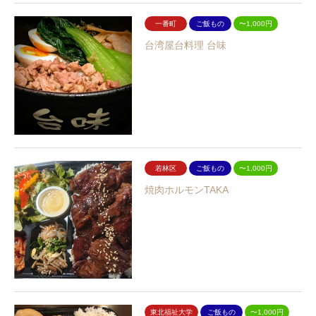
一番町
ご飯もの
〜1,000円
台湾屋台料理 台味
若林区
ご飯もの
〜1,000円
焼肉ホルモンTAKA
東北福祉大学
ご飯もの
〜1,000円