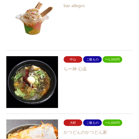
bar allegro
中山
ご飯もの
〜1,000円
らー神 心温
大町
ご飯もの
〜1,000円
かつどんのかつどん家