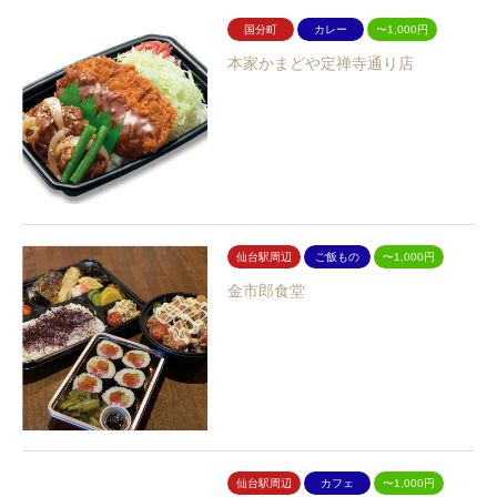
国分町
カレー
〜1,000円
本家かまどや定禅寺通り店
仙台駅周辺
ご飯もの
〜1,000円
金市郎食堂
仙台駅周辺
カフェ
〜1,000円