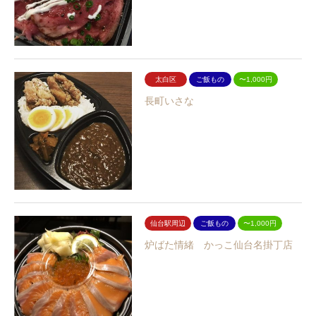
太白区
ご飯もの
〜1,000円
長町いさな
仙台駅周辺
ご飯もの
〜1,000円
炉ばた情緒 かっこ仙台名掛丁店