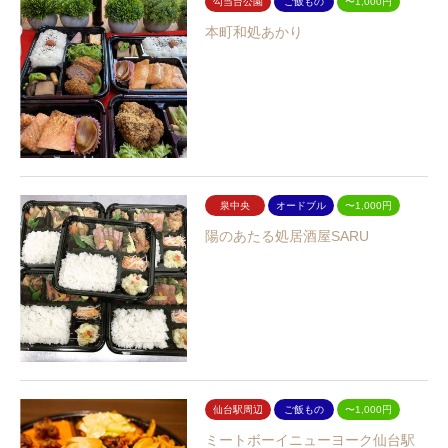
勾当台公園
ご飯もの
〜1,000円
本町和処あかり
泉中央
オードブル
〜1,000円
陽のあたる処居酒屋SARU
仙台駅周辺
ご飯もの
〜1,000円
ミートボーイニューヨーク仙台駅