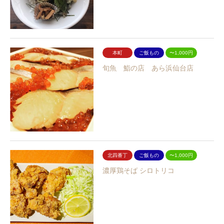
本町
ご飯もの
〜1,000円
旬魚 鮨の店 あら浜仙台店
北四番丁
ご飯もの
〜1,000円
濃厚鶏そば シロトリコ