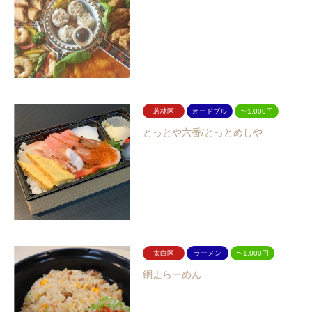
若林区
オードブル
〜1,000円
とっとや六番/とっとめしや
太白区
ラーメン
〜1,000円
網走らーめん