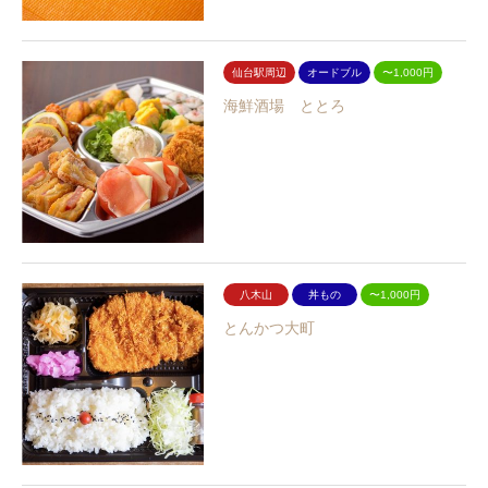
仙台駅周辺
オードブル
〜1,000円
海鮮酒場 ととろ
八木山
丼もの
〜1,000円
とんかつ大町