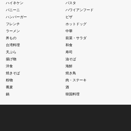
ハイネケン
パスタ
パニーニ
ハワイアンフード
ハンバーガー
ピザ
フレンチ
ホットドッグ
ラーメン
中華
丼もの
前菜・サラダ
台湾料理
和食
天ぷら
寿司
揚げ物
油そば
洋食
海鮮
焼きそば
焼き鳥
粉物
肉・ステーキ
蕎麦
酒
鍋
韓国料理