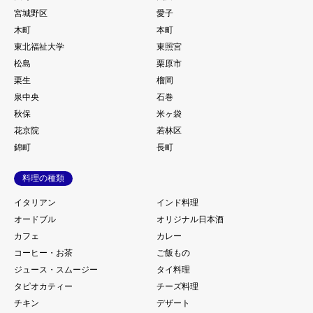
宮城野区
愛子
木町
本町
東北福祉大学
東照宮
松島
栗原市
栗生
榴岡
泉中央
石巻
秋保
米ヶ袋
花京院
若林区
錦町
長町
料理の種類
イタリアン
インド料理
オードブル
オリジナル日本酒
カフェ
カレー
コーヒー・お茶
ご飯もの
ジュース・スムージー
タイ料理
タピオカティー
チーズ料理
チキン
デザート