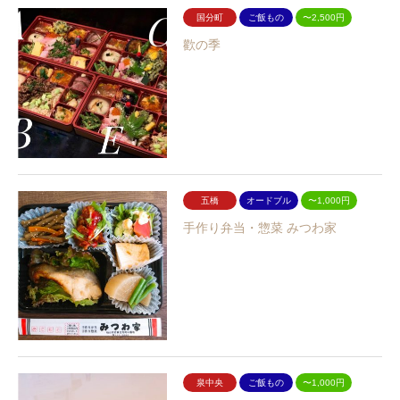
国分町
ご飯もの
〜2,500円
歡の季
五橋
オードブル
〜1,000円
手作り弁当・惣菜 みつわ家
泉中央
ご飯もの
〜1,000円