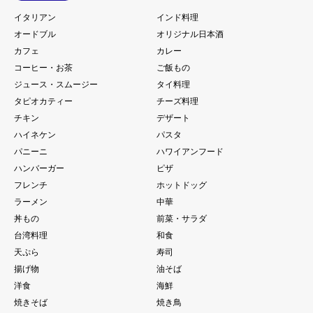
イタリアン
インド料理
オードブル
オリジナル日本酒
カフェ
カレー
コーヒー・お茶
ご飯もの
ジュース・スムージー
タイ料理
タピオカティー
チーズ料理
チキン
デザート
ハイネケン
パスタ
パニーニ
ハワイアンフード
ハンバーガー
ピザ
フレンチ
ホットドッグ
ラーメン
中華
丼もの
前菜・サラダ
台湾料理
和食
天ぷら
寿司
揚げ物
油そば
洋食
海鮮
焼きそば
焼き鳥