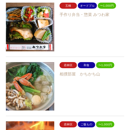
五橋
オードブル
〜1,000円
手作り弁当・惣菜 みつわ家
若林区
和食
〜1,000円
相撲部屋 かちかち山
若林区
ご飯もの
〜1,000円