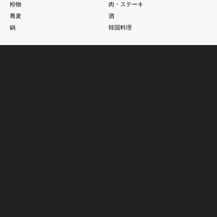
粉物
肉・ステーキ
蕎麦
酒
鍋
韓国料理