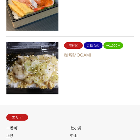
若林区
ご飯もの
〜1,000円
麺煌MOGAMI
エリア
一番町
七ヶ浜
上杉
中山