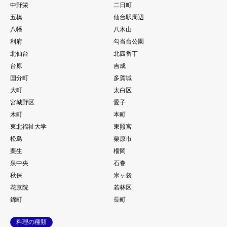
中野栄
二日町
五橋
仙台駅周辺
八幡
八木山
利府
勾当台公園
北仙台
北四番丁
台原
吉成
国分町
多賀城
大町
太白区
宮城野区
愛子
木町
本町
東北福祉大学
東照宮
松島
栗原市
栗生
榴岡
泉中央
石巻
秋保
米ヶ袋
花京院
若林区
錦町
長町
料理の種類