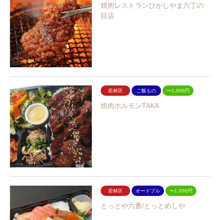
焼肉レストランひがしやま六丁の
目店
若林区
ご飯もの
〜1,000円
焼肉ホルモンTAKA
若林区
オードブル
〜1,000円
とっとや六番/とっとめしや