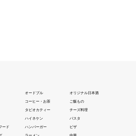
オードブル
オリジナル日本酒
コーヒー・お茶
ご飯もの
タピオカティー
チーズ料理
ハイネケン
パスタ
フード
ハンバーガー
ピザ
グ
ラーメン
中華