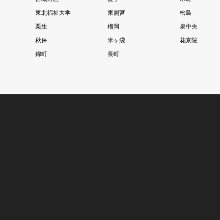
東北福祉大学
東照宮
松島
栗生
榴岡
泉中央
秋保
米ヶ袋
花京院
錦町
長町