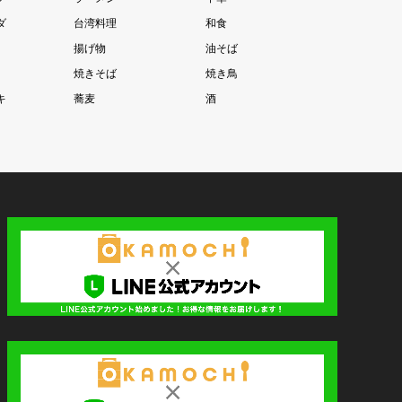
ダ
台湾料理
和食
揚げ物
油そば
焼きそば
焼き鳥
キ
蕎麦
酒