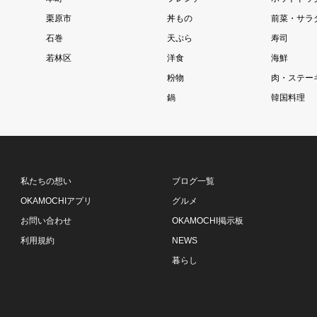
栗原市
丼もの
前菜・サラ
石巻
天ぷら
寿司
若林区
洋食
海鮮
粉物
肉・ステー
鍋
韓国料理
私たちの想い
ブログ一覧
OKAMOCHIアプリ
グルメ
お問い合わせ
OKAMOCHI掲示板
利用規約
NEWS
暮らし