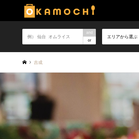
and
エリアから選ぶ
or
吉成