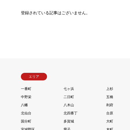
登録されている記事はございません。
エリア
一番町
七ヶ浜
上杉
中野栄
二日町
五橋
八幡
八木山
利府
北仙台
北四番丁
台原
国分町
多賀城
大町
宮城野区
愛子
木町