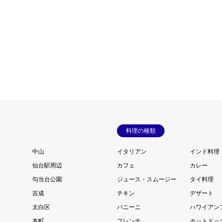
料理の種類
中山
イタリアン
インド料理
仙台駅周辺
カフェ
カレー
勾当台公園
ジュース・スムージー
タイ料理
吉成
チキン
デザート
太白区
パニーニ
ハワイアン
本町
フレンチ
ホットドッ