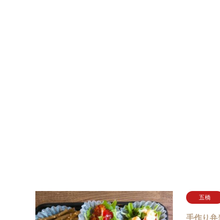
五橋
手作り弁