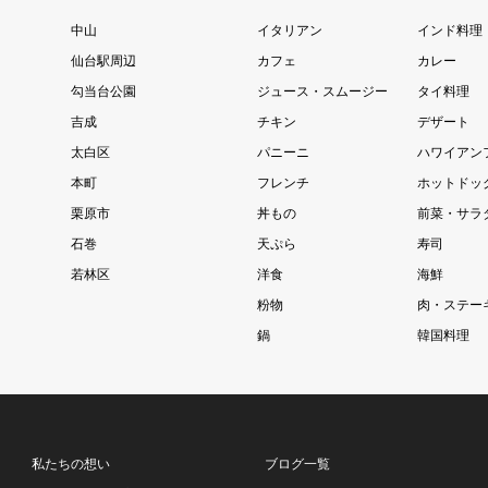
中山
イタリアン
インド料理
仙台駅周辺
カフェ
カレー
勾当台公園
ジュース・スムージー
タイ料理
吉成
チキン
デザート
太白区
パニーニ
ハワイアン
本町
フレンチ
ホットドッ
栗原市
丼もの
前菜・サラ
石巻
天ぷら
寿司
若林区
洋食
海鮮
粉物
肉・ステー
鍋
韓国料理
私たちの想い
ブログ一覧