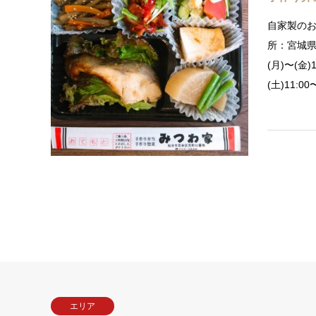
自家製の
所：宮城県
(月)〜(
(土)11:
エリア