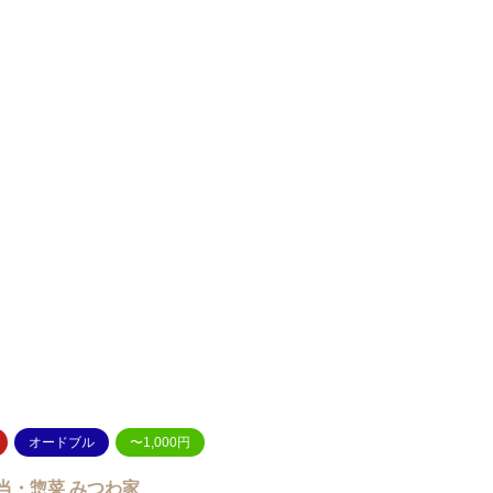
オードブル
〜1,000円
当・惣菜 みつわ家