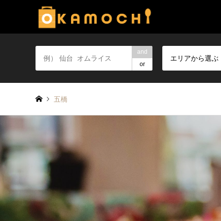
and
エリアから選ぶ
or
五橋