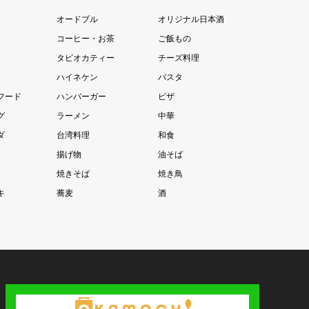
オードブル
オリジナル日本酒
コーヒー・お茶
ご飯もの
タピオカティー
チーズ料理
ハイネケン
パスタ
フード
ハンバーガー
ピザ
グ
ラーメン
中華
ダ
台湾料理
和食
揚げ物
油そば
焼きそば
焼き鳥
キ
蕎麦
酒