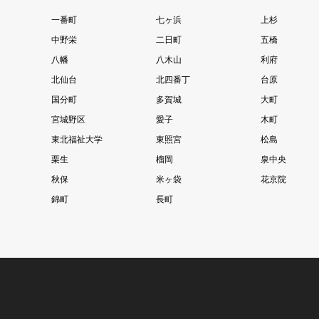
一番町
七ヶ浜
上杉
中野栄
二日町
五橋
八幡
八木山
利府
北仙台
北四番丁
台原
国分町
多賀城
大町
宮城野区
愛子
木町
東北福祉大学
東照宮
松島
栗生
榴岡
泉中央
秋保
米ヶ袋
花京院
錦町
長町