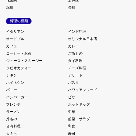
花京院
若林区
錦町
長町
料理の種類
イタリアン
インド料理
オードブル
オリジナル日本酒
カフェ
カレー
コーヒー・お茶
ご飯もの
ジュース・スムージー
タイ料理
タピオカティー
チーズ料理
チキン
デザート
ハイネケン
パスタ
パニーニ
ハワイアンフード
ハンバーガー
ピザ
フレンチ
ホットドッグ
ラーメン
中華
丼もの
前菜・サラダ
台湾料理
和食
天ぷら
寿司