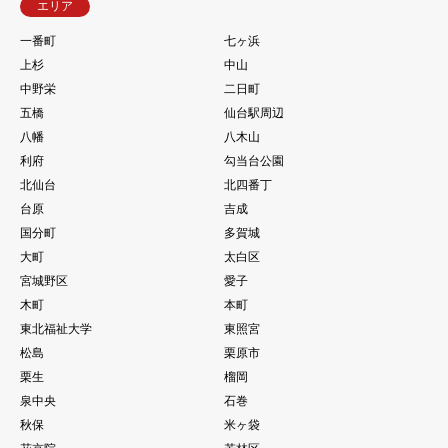
エリア
一番町
七ヶ浜
上杉
中山
中野栄
二日町
五橋
仙台駅周辺
八幡
八木山
利府
勾当台公園
北仙台
北四番丁
台原
吉成
国分町
多賀城
大町
太白区
宮城野区
愛子
木町
本町
東北福祉大学
東照宮
松島
栗原市
栗生
榴岡
泉中央
石巻
秋保
米ヶ袋