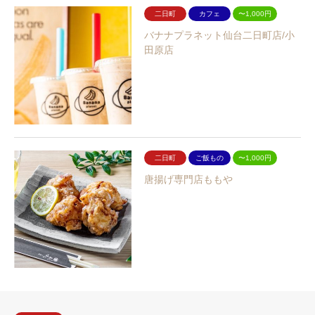
二日町
カフェ
〜1,000円
バナナプラネット仙台二日町店/小
田原店
二日町
ご飯もの
〜1,000円
唐揚げ専門店ももや