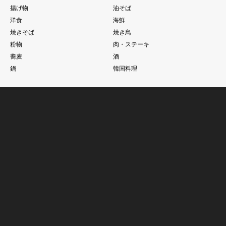
揚げ物
油そば
洋食
海鮮
焼きそば
焼き鳥
粉物
肉・ステーキ
蕎麦
酒
鍋
韓国料理