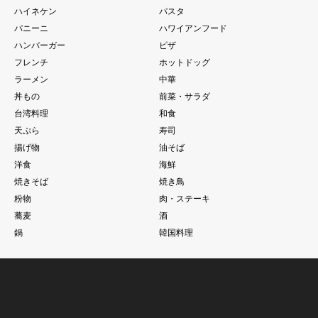
ハイネケン
パスタ
パニーニ
ハワイアンフード
ハンバーガー
ピザ
フレンチ
ホットドッグ
ラーメン
中華
丼もの
前菜・サラダ
台湾料理
和食
天ぷら
寿司
揚げ物
油そば
洋食
海鮮
焼きそば
焼き鳥
粉物
肉・ステーキ
蕎麦
酒
鍋
韓国料理