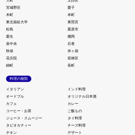
大町
太白区
宮城野区
愛子
木町
本町
東北福祉大学
東照宮
松島
栗原市
栗生
榴岡
泉中央
石巻
秋保
米ヶ袋
花京院
若林区
錦町
長町
料理の種類
イタリアン
インド料理
オードブル
オリジナル日本酒
カフェ
カレー
コーヒー・お茶
ご飯もの
ジュース・スムージー
タイ料理
タピオカティー
チーズ料理
チキン
デザート