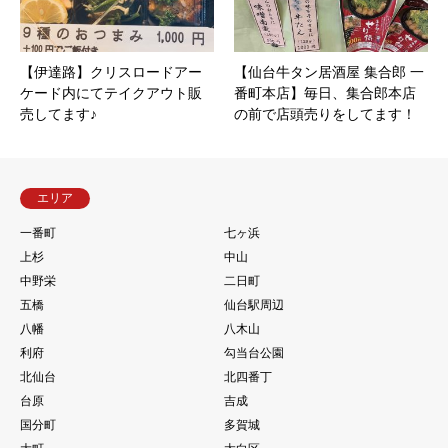
【伊達路】クリスロードアー
【仙台牛タン居酒屋 集合郎 一
ケード内にてテイクアウト販
番町本店】毎日、集合郎本店
売してます♪
の前で店頭売りをしてます！
エリア
一番町
七ヶ浜
上杉
中山
中野栄
二日町
五橋
仙台駅周辺
八幡
八木山
利府
勾当台公園
北仙台
北四番丁
台原
吉成
国分町
多賀城