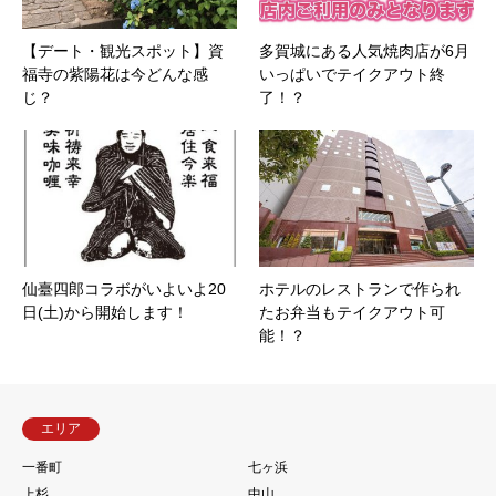
【デート・観光スポット】資
多賀城にある人気焼肉店が6月
福寺の紫陽花は今どんな感
いっぱいでテイクアウト終
じ？
了！？
仙臺四郎コラボがいよいよ20
ホテルのレストランで作られ
日(土)から開始します！
たお弁当もテイクアウト可
能！？
エリア
一番町
七ヶ浜
上杉
中山