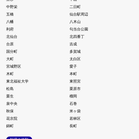
中野栄
二日町
五橋
仙台駅周辺
八幡
八木山
利府
勾当台公園
北仙台
北四番丁
台原
吉成
国分町
多賀城
大町
太白区
宮城野区
愛子
木町
本町
東北福祉大学
東照宮
松島
栗原市
栗生
榴岡
泉中央
石巻
秋保
米ヶ袋
花京院
若林区
錦町
長町