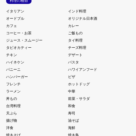
料理の種類
イタリアン
インド料理
オードブル
オリジナル日本酒
カフェ
カレー
コーヒー・お茶
ご飯もの
ジュース・スムージー
タイ料理
タピオカティー
チーズ料理
チキン
デザート
ハイネケン
パスタ
パニーニ
ハワイアンフード
ハンバーガー
ピザ
フレンチ
ホットドッグ
ラーメン
中華
丼もの
前菜・サラダ
台湾料理
和食
天ぷら
寿司
揚げ物
油そば
洋食
海鮮
焼きそば
焼き鳥