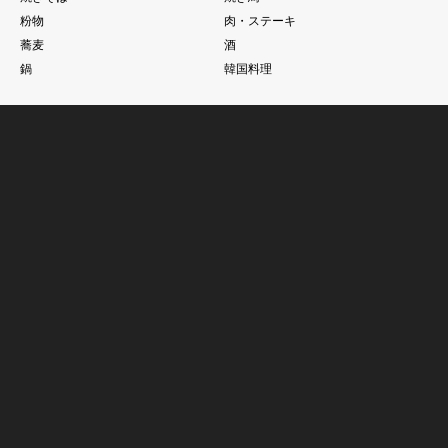
粉物
肉・ステーキ
蕎麦
酒
鍋
韓国料理